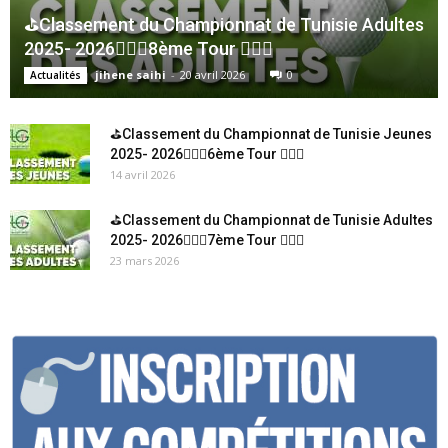
⛳Classement du Championnat de Tunisie Adultes
2025- 2026🏌🏻‍♂️8ème Tour 🏌🏻‍♂️
jihene saihi
-
20 avril 2026
0
Actualités
⛳Classement du Championnat de Tunisie Jeunes
2025- 2026🏌🏻‍♂️6ème Tour 🏌🏻‍♂️
14 avril 2026
⛳Classement du Championnat de Tunisie Adultes
2025- 2026🏌🏻‍♂️7ème Tour 🏌🏻‍♂️
23 mars 2026