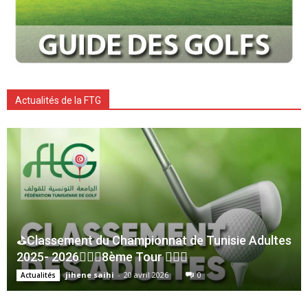
Actualités de la FTG
⛳Classement du Championnat de Tunisie Adultes
2025- 2026🏌🏻‍♂️8ème Tour 🏌🏻‍♂️
jihene saihi
-
20 avril 2026
0
Actualités