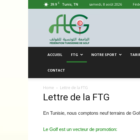
C
39.9
samedi, 8 août 2026
Fédé
Tunis, TN
Fédération
Tunisienne
de
Gof
ACCUEIL
FTG
NOTRE SPORT
TARI
CONTACT
Home
Lettre de la FTG
Lettre de la FTG
En Tunisie, nous comptons neuf terrains de Gol
Le Golf est un vecteur de promotion: