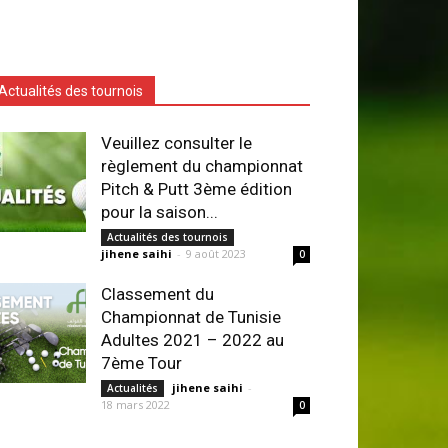
Actualités des tournois
Veuillez consulter le
règlement du championnat
Pitch & Putt 3ème édition
pour la saison...
Actualités des tournois
jihene saihi
-
9 août 2023
0
Classement du
Championnat de Tunisie
Adultes 2021 – 2022 au
7ème Tour
jihene saihi
-
Actualités
18 mars 2022
0