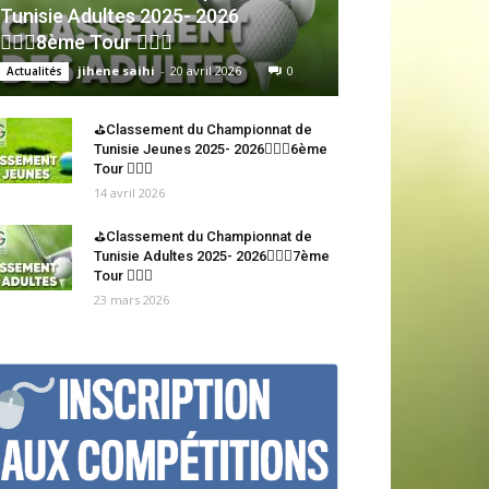
Tunisie Adultes 2025- 2026
🏌🏻‍♂️8ème Tour 🏌🏻‍♂️
jihene saihi
-
20 avril 2026
0
Actualités
⛳Classement du Championnat de
Tunisie Jeunes 2025- 2026🏌🏻‍♂️6ème
Tour 🏌🏻‍♂️
14 avril 2026
⛳Classement du Championnat de
Tunisie Adultes 2025- 2026🏌🏻‍♂️7ème
Tour 🏌🏻‍♂️
23 mars 2026