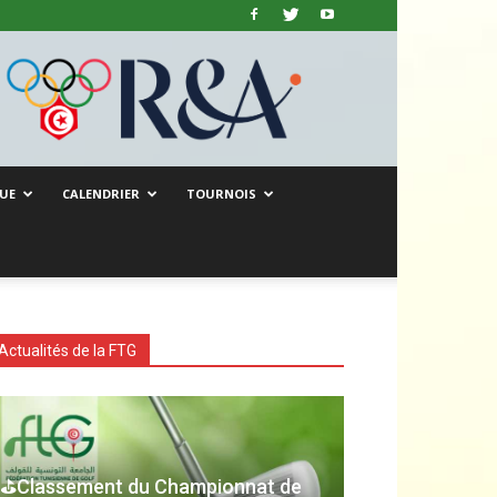
UE
CALENDRIER
TOURNOIS
Actualités de la FTG
⛳Classement du Championnat de