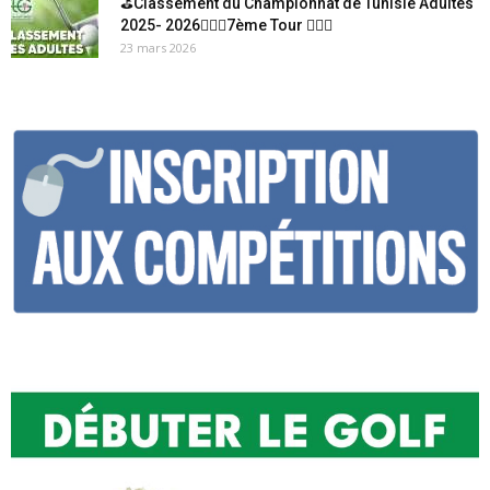
⛳Classement du Championnat de Tunisie Adultes
2025- 2026🏌🏻‍♂️7ème Tour 🏌🏻‍♂️
23 mars 2026