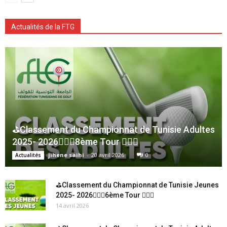
Actualités de la FTG
⛳Classement du Championnat de Tunisie Adultes
2025- 2026🏌🏻‍♂️8ème Tour 🏌🏻‍♂️
jihene saihi
-
20 avril 2026
0
Actualités
⛳Classement du Championnat de Tunisie Jeunes
2025- 2026🏌🏻‍♂️6ème Tour 🏌🏻‍♂️
14 avril 2026