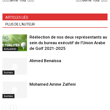
🏌🏻‍♂️5ème Tour 🏌🏻‍♂️
🏌🏻‍♂️6ème Tour 🏌🏻‍♂️
ARTICLES LIÉS
PLUS DE L'AUTEUR
Réélection de nos deux représentants au
sein du bureau exécutif de l’Union Arabe
de Golf 2021-2025
Actualités
Ahmed Benaïssa
bureau
Mohamed Amine Zalfeni
bureau