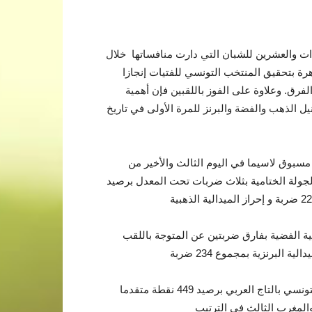
ات والعشرين للشبان التي دارت منافساتها خلال
دريم لاند بالقاهرة بتحقيق المنتخب التونسي للفتيات إنجازا
لفرق. وعلاوة على الفوز باللقبين فإن أهمية
ونيل الذهب والفضة والبرنز للمرة الأولى في تاريخ
مسبوق لاسيما في اليوم الثالث والأخير من
جولة الختامية بثلاث ضربات تحت المعدل برصيد
ية الفضية بفارق ضربتين عن المتوجة باللقب
وتجلت السيطرة التونسية على مستوى الفرق بظفر المنتخب التونسي بالتاج العربي برصيد 449 نقطة متقدما
والمغرب الثالث في الترتيب