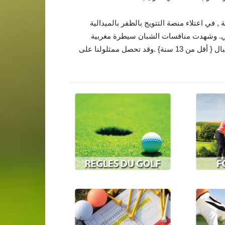
فسات الشبان لم ينجح إلا منتخب الأواسط، دون 18 سنة , في اعتلاء منصة التتويج بالظفر بالميدالية
ثاني. وشهدت منافسات الشبان سيطرة مغربية
مطلقة بالفوز باللقبين في صنفي الأصاغر { دون 15 سنة} و الأشبال { أقل من 13 سنة} .وقد تحصل ممثلولنا على