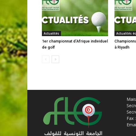
Actualités
Actualités é
1er championnat d’Afrique individuel
Championna
de golf
à Riyadh
Mais
Secr
Secr
Fax 
Email