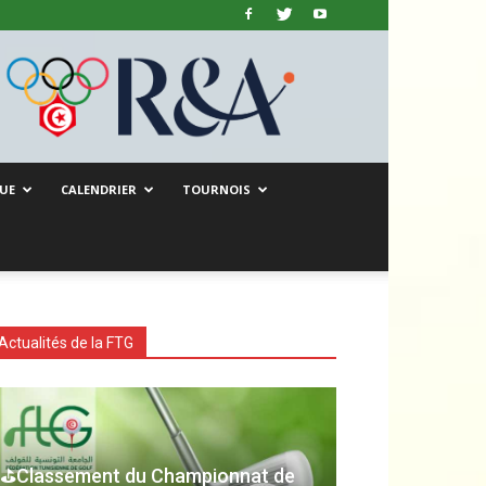
UE
CALENDRIER
TOURNOIS
Actualités de la FTG
⛳Classement du Championnat de