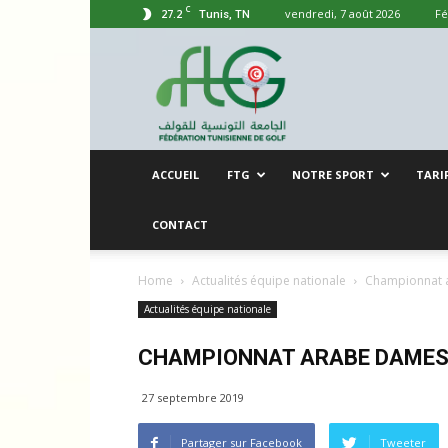
C
27.2
vendredi, 7 août 2026
Fé
Tunis, TN
Fédération
Tunisienne
de
Gof
ACCUEIL
FTG
NOTRE SPORT
TARI
CONTACT
Home
Actualités équipe nationale
Championnat a
Actualités équipe nationale
CHAMPIONNAT ARABE DAMES 
27 septembre 2019
Partager sur Facebook
Tweeter