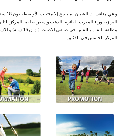
و في منا
البرنزية وراء المغرب الفائزة بالذهب و مصر صاحبة المركز ال
المركز الخامس في الفئتين