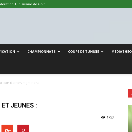
dération Tunisienne de Golf
FICATION
CHAMPIONNATS
COUPE DE TUNISIE
MÉDIATHÈQ
rabe dames et jeunes :
ET JEUNES :
1753