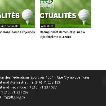
quipe nationale
Actualités
t arabe dames et jeunes
Championnat dames et jeunes à
Riyadh(2ème journée)
on des Fédérations Sportives 1004 – Cité Olympique Tunis
étariat Administratif : (+216) 71 238 133
étariat Technique : (+216) 71 237 087
: (+216) 71 237 299
 : ftg@ftg.org.tn