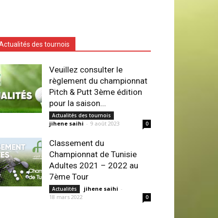
Actualités des tournois
Veuillez consulter le
règlement du championnat
Pitch & Putt 3ème édition
pour la saison...
Actualités des tournois
jihene saihi
-
9 août 2023
0
Classement du
Championnat de Tunisie
Adultes 2021 – 2022 au
7ème Tour
jihene saihi
-
Actualités
18 mars 2022
0