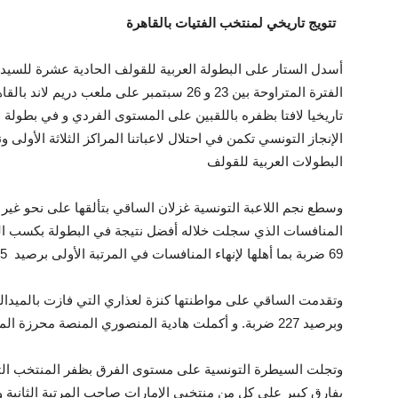
تتويج تاريخي لمنتخب الفتيات بالقاهرة
أسدل الستار على البطولة العربية للقولف الحادية عشرة للسيد
الفترة المتراوحة بين 23 و 26 سبتمبر على ملعب 
تاريخيا لافتا بظفره باللقبين على المستوى الفردي و في بطولة ا
الإنجاز التونسي تكمن في احتلال لاعباتنا المراكز الثلاثة الأولى 
البطولات العربية للقولف
وسطع نجم اللاعبة التونسية غزلان الساقي بتألقها على نحو غير 
المنافسات الذي سجلت خلاله أفضل نتيجة في البطولة بكسب ال
69 ضربة بما أهلها لإنهاء المنافسات في المرتبة الأولى برصيد 225 ضربة و إحراز الميدالية الذهبية
وتقدمت الساقي على مواطنتها كنزة لعذاري التي فازت بالميدال
وبرصيد 227 ضربة. و أكملت هادية المنصوري المنصة محرزة الميدالية البرنزية بمجموع 234 ضربة
بفارق كبير على كل من منتخبي الإمارات صاحب المرتبة الثانية 