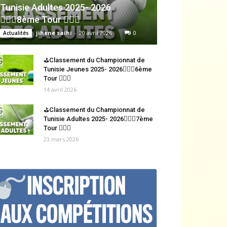
Tunisie Adultes 2025- 2026
🏌🏻‍♂️8ème Tour 🏌🏻‍♂️
jihene saihi
-
20 avril 2026
0
Actualités
⛳Classement du Championnat de
Tunisie Jeunes 2025- 2026🏌🏻‍♂️6ème
Tour 🏌🏻‍♂️
14 avril 2026
⛳Classement du Championnat de
Tunisie Adultes 2025- 2026🏌🏻‍♂️7ème
Tour 🏌🏻‍♂️
23 mars 2026